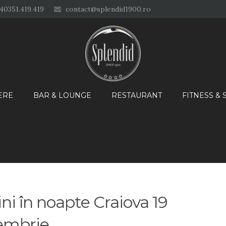
40351.419.419
contact@splendid1900.ro
ERE
BAR & LOUNGE
RESTAURANT
FITNESS &
ini în noapte Craiova 19
embrie