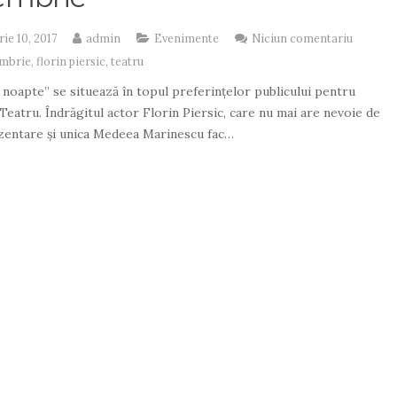
ie 10, 2017
admin
Evenimente
Niciun comentariu
embrie
,
florin piersic
,
teatru
n noapte” se situează în topul preferințelor publicului pentru
Teatru. Îndrăgitul actor Florin Piersic, care nu mai are nevoie de
ezentare și unica Medeea Marinescu fac…