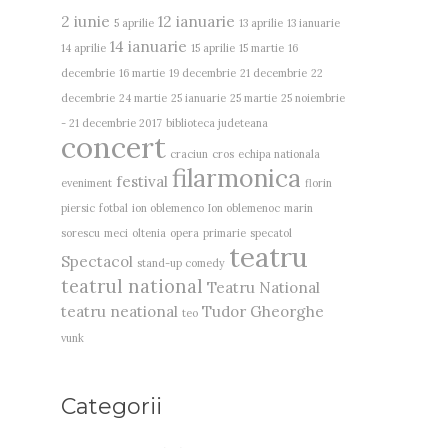
2 iunie
12 ianuarie
5 aprilie
13 aprilie
13 ianuarie
14 ianuarie
14 aprilie
15 aprilie
15 martie
16
decembrie
16 martie
19 decembrie
21 decembrie
22
decembrie
24 martie
25 ianuarie
25 martie
25 noiembrie
- 21 decembrie 2017
biblioteca judeteana
concert
craciun
cros
echipa nationala
filarmonica
festival
eveniment
florin
piersic
fotbal
ion oblemenco
Ion oblemenoc
marin
sorescu
meci
oltenia
opera
primarie
specatol
teatru
Spectacol
stand-up comedy
teatrul national
Teatru National
teatru neational
Tudor Gheorghe
teo
vunk
Categorii