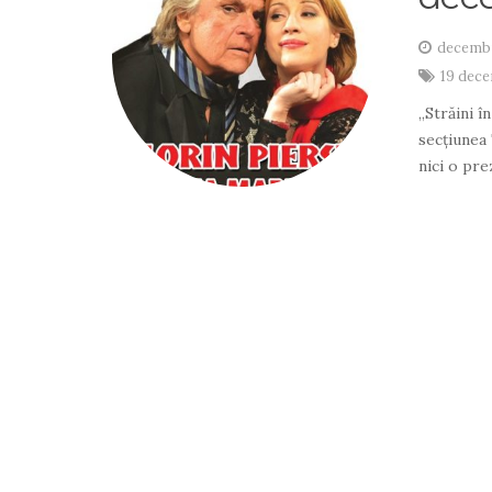
decembr
19 dec
„Străini î
secțiunea 
nici o pr