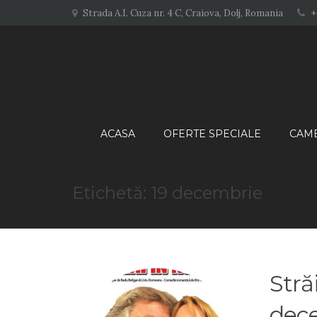
+
Strada A.I. Cuza nr. 4 C, Craiova, Dolj, Romania
ACASA
OFERTE SPECIALE
CAM
Etichetă: 19 decembrie
Stră
dec