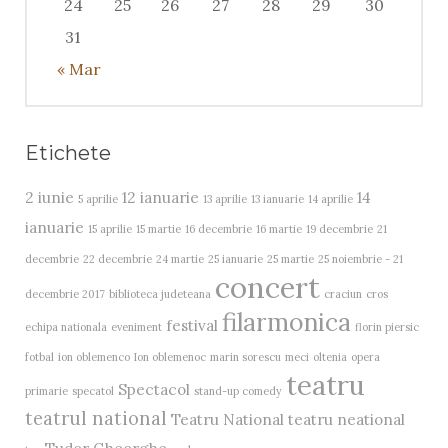
24
25
26
27
28
29
30
31
« Mar
Etichete
2 iunie
12 ianuarie
14
5 aprilie
13 aprilie
13 ianuarie
14 aprilie
ianuarie
15 aprilie
15 martie
16 decembrie
16 martie
19 decembrie
21
decembrie
22 decembrie
24 martie
25 ianuarie
25 martie
25 noiembrie - 21
concert
decembrie 2017
biblioteca judeteana
craciun
cros
filarmonica
festival
echipa nationala
eveniment
florin piersic
fotbal
ion oblemenco
Ion oblemenoc
marin sorescu
meci
oltenia
opera
teatru
Spectacol
primarie
specatol
stand-up comedy
teatrul national
Teatru National
teatru neational