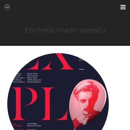
ACASA
Etichetă: marin sorescu
OFERTE SPECIALE
CAMERE
BAR & LOUNGE
RESTAURANT
FITNESS & SAUNA
GALERIE FOTO
CONTACT