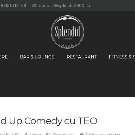
40351.419.419
contact@splendid1900.ro
ERE
BAR & LOUNGE
RESTAURANT
FITNESS &
nd Up Comedy cu TEO
ie 10, 2017
admin
Evenimente
Niciun comentariu