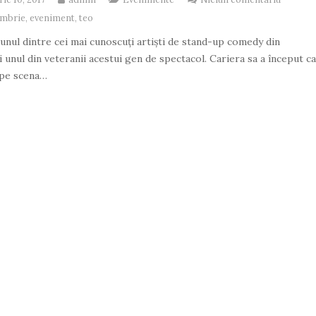
embrie
,
eveniment
,
teo
unul dintre cei mai cunoscuți artiști de stand-up comedy din
 unul din veteranii acestui gen de spectacol. Cariera sa a început c
 pe scena…