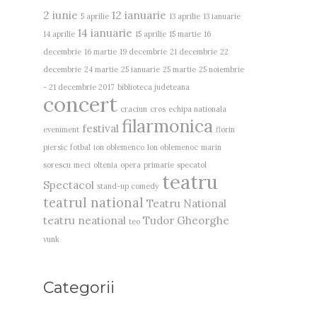
2 iunie
12 ianuarie
5 aprilie
13 aprilie
13 ianuarie
14 ianuarie
14 aprilie
15 aprilie
15 martie
16
decembrie
16 martie
19 decembrie
21 decembrie
22
decembrie
24 martie
25 ianuarie
25 martie
25 noiembrie
- 21 decembrie 2017
biblioteca judeteana
concert
craciun
cros
echipa nationala
filarmonica
festival
eveniment
florin
piersic
fotbal
ion oblemenco
Ion oblemenoc
marin
sorescu
meci
oltenia
opera
primarie
specatol
teatru
Spectacol
stand-up comedy
teatrul national
Teatru National
teatru neational
Tudor Gheorghe
teo
vunk
Categorii