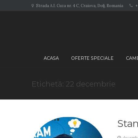
+
Strada A.I. Cuza nr. 4 C, Craiova, Dolj, Romania
ACASA
OFERTE SPECIALE
CAM
Etichetă: 22 decembrie
Sta
decembr