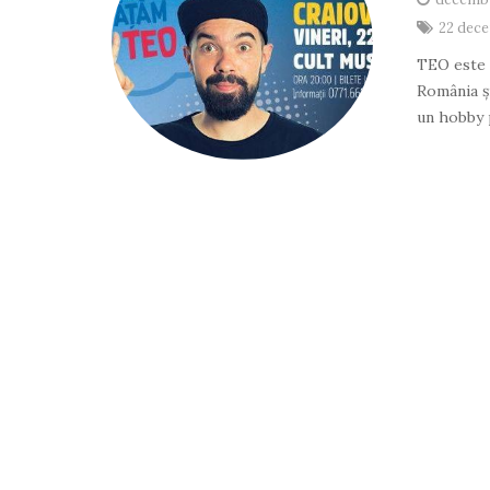
22 dec
TEO este 
România și
un hobby