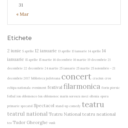
31
« Mar
Etichete
2 iunie
12 ianuarie
14
5 aprilie
13 aprilie
13 ianuarie
14 aprilie
ianuarie
15 aprilie
15 martie
16 decembrie
16 martie
19 decembrie
21
decembrie
22 decembrie
24 martie
25 ianuarie
25 martie
25 noiembrie - 21
concert
decembrie 2017
biblioteca judeteana
craciun
cros
filarmonica
festival
echipa nationala
eveniment
florin piersic
fotbal
ion oblemenco
Ion oblemenoc
marin sorescu
meci
oltenia
opera
teatru
Spectacol
primarie
specatol
stand-up comedy
teatrul national
Teatru National
teatru neational
Tudor Gheorghe
teo
vunk