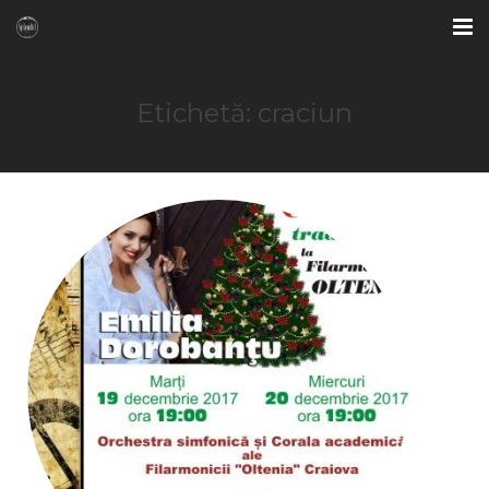
ACASA
Etichetă: craciun
OFERTE SPECIALE
CAMERE
BAR & LOUNGE
RESTAURANT
FITNESS & SAUNA
GALERIE FOTO
CONTACT