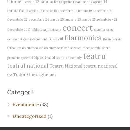
2 iunie
12 ianuarie
14
5 aprilie
13 aprilie
13 ianuarie
14 aprilie
ianuarie
15 aprilie
15 martie
16 decembrie
16 martie
19 decembrie
21
decembrie
22 decembrie
24 martie
25 ianuarie
25 martie
25 noiembrie - 21
concert
decembrie 2017
biblioteca judeteana
craciun
cros
filarmonica
festival
echipa nationala
eveniment
florin piersic
fotbal
ion oblemenco
Ion oblemenoc
marin sorescu
meci
oltenia
opera
teatru
Spectacol
primarie
specatol
stand-up comedy
teatrul national
Teatru National
teatru neational
Tudor Gheorghe
teo
vunk
Categorii
Evenimente
(38)
Uncategorized
(1)