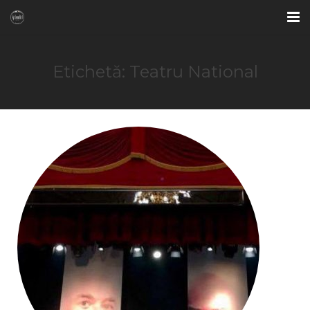
ACASA
Etichetă: Teatru National
OFERTE SPECIALE
CAMERE
BAR & LOUNGE
RESTAURANT
FITNESS & SAUNA
GALERIE FOTO
CONTACT