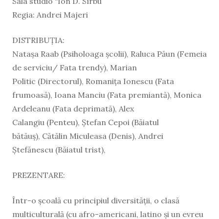
Sala studio “Ion D. Sîrbu”
Regia: Andrei Majeri
DISTRIBUȚIA:
Natașa Raab (Psiholoaga școlii),
Raluca Păun (Femeia
de serviciu/ Fata trendy),
Marian
Politic (Directorul),
Romaniţa Ionescu (Fata
frumoasă),
Ioana Manciu (Fata premiantă),
Monica
Ardeleanu (Fata deprimată),
Alex
Calangiu (Penteu),
Ştefan Cepoi (Băiatul
bătăuș),
Cătălin Miculeasa (Denis),
Andrei
Ștefănescu (Băiatul trist),
PREZENTARE:
Într-o școală cu principiul diversității, o clasă
multiculturală (cu afro-americani, latino și un evreu