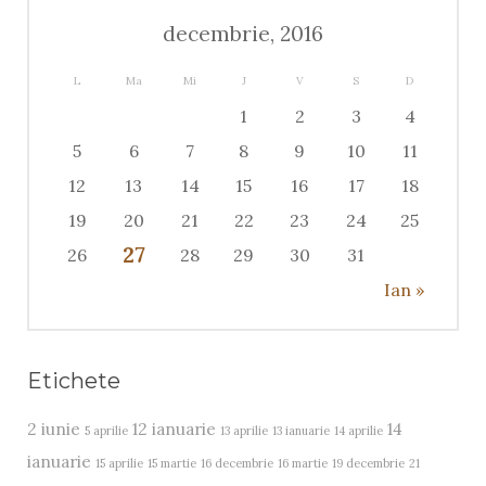
decembrie, 2016
L
Ma
Mi
J
V
S
D
1
2
3
4
5
6
7
8
9
10
11
12
13
14
15
16
17
18
19
20
21
22
23
24
25
27
26
28
29
30
31
Ian »
Etichete
2 iunie
12 ianuarie
14
5 aprilie
13 aprilie
13 ianuarie
14 aprilie
ianuarie
15 aprilie
15 martie
16 decembrie
16 martie
19 decembrie
21