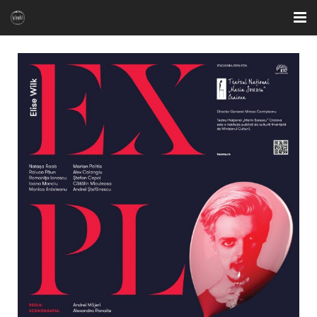
ACASA
OFERTE SPECIALE
CAMERE
BAR & LOUNGE
RESTAURANT
FITNESS & SAUNA
GALERIE FOTO
CONTACT