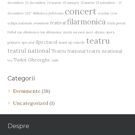
decembrie
22 decembrie
24 martie
25 ianuarie
25 martie
25 noiembrie - 21
concert
decembrie 2017
biblioteca judeteana
craciun
cros
filarmonica
festival
echipa nationala
eveniment
florin piersic
fotbal
ion oblemenco
Ion oblemenoc
marin sorescu
meci
oltenia
opera
teatru
Spectacol
primarie
specatol
stand-up comedy
teatrul national
Teatru National
teatru neational
Tudor Gheorghe
teo
vunk
Categorii
Evenimente
(38)
Uncategorized
(1)
Despre