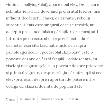
victimă a bullying-ului), apare noul elev, Denis care
schimbă ierarhiile devenind preferatul fetelor, mai
influent decât șeful clasei, carismatic, rebel și
autentic. Denis este singurul care se revoltă, nu
acceptă presiunea falsă a părinților, are curaj să-l
înfrunte pe directorul care predă lecția după
carnețel, exercită fascinație inclusiv asupra
psiholoagei școlii. Spectacolul „Exploziv” este o
poveste despre o vârstă fragilă – adolescența, cu
visele și nesiguranțele ei, o poveste despre prietenie
și prima dragoste, despre relația părinți-copii și cea
elev-profesor, despre raporturi de putere între
colegii de clasă și dorința de popularitate.
Tags:
12 ianuarie
marin sorescu
teatru