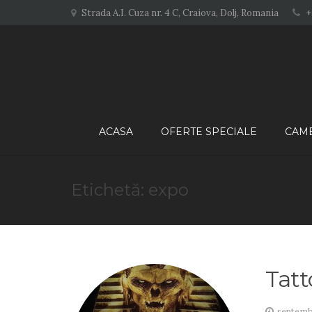
+
Strada A.I. Cuza nr. 4 C, Craiova, Dolj, Romania
ACASA
OFERTE SPECIALE
CAM
Etichetă: expo
Tatt
septembr