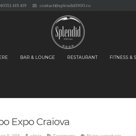
40351.419.419
contact@splendid1900.ro
ERE
BAR & LOUNGE
RESTAURANT
FITNESS &
oo Expo Craiova
ie 11, 2018
admin
Evenimente
Niciun comentariu