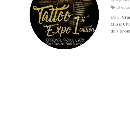
19 oct
Dolj , Cr
Music Clu
de a prom