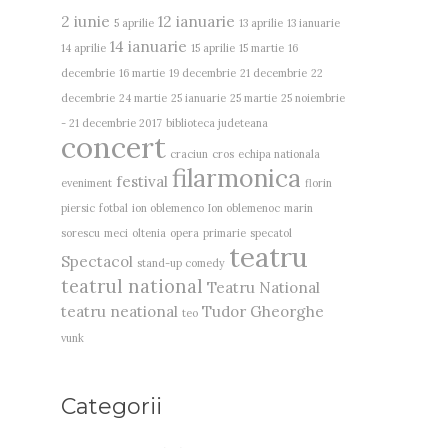
2 iunie
12 ianuarie
5 aprilie
13 aprilie
13 ianuarie
14 ianuarie
14 aprilie
15 aprilie
15 martie
16
decembrie
16 martie
19 decembrie
21 decembrie
22
decembrie
24 martie
25 ianuarie
25 martie
25 noiembrie
- 21 decembrie 2017
biblioteca judeteana
concert
craciun
cros
echipa nationala
filarmonica
festival
eveniment
florin
piersic
fotbal
ion oblemenco
Ion oblemenoc
marin
sorescu
meci
oltenia
opera
primarie
specatol
teatru
Spectacol
stand-up comedy
teatrul national
Teatru National
teatru neational
Tudor Gheorghe
teo
vunk
Categorii